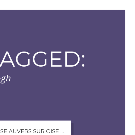
TAGGED:
ogh
EGLISE AUVERS SUR OISE (COPIE) (2)