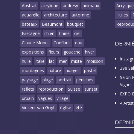
Abstrait
acrylique
andresy
animaux
Acrylique
aquarelle
architecture
automne
Huiles
bateaux
Beaumont
bouquet
Reproduc
Bretagne
chien
Chine
ciel
Claude Monet
Conflans
eau
DERNIÈ
expositions
fleurs
gouache
hiver
Instagr
huile
Italie
lac
mer
mixte
moisson
39e Sa
montagnes
nature
nuages
pastel
Salon 
paysage
plage
portrait
péniches
Vignes 
reflets
reproduction
Suisse
sunset
EXPO E
urbain
vagues
village
4 Artis
Vincent van Gogh
église
été
DERNI