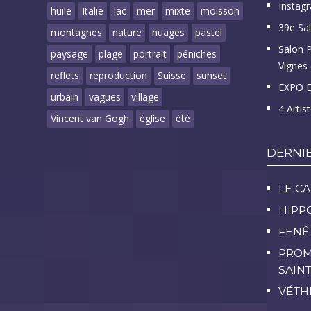
Instagr
huile
Italie
lac
mer
mixte
moisson
39e Sa
montagnes
nature
nuages
pastel
Salon 
paysage
plage
portrait
péniches
Vignes 
reflets
reproduction
Suisse
sunset
EXPO E
urbain
vagues
village
4 Artis
Vincent van Gogh
église
été
DERNI
LE C
HIPP
FENÊ
PROM
SAIN
VÉTH