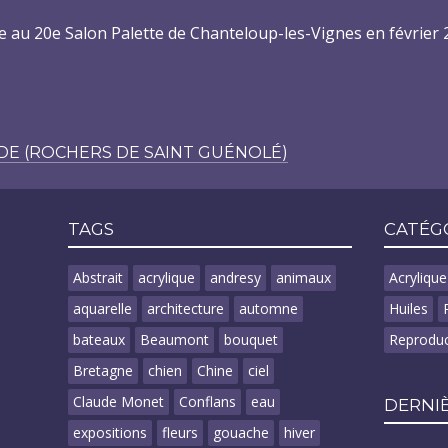
e au 20e Salon Palette de Chanteloup-les-Vignes en février
E (ROCHERS DE SAINT GUÉNOLÉ)
 NAVIGATION
TAGS
CATÉG
Abstrait
acrylique
andresy
animaux
Acrylique
aquarelle
architecture
automne
Huiles
bateaux
Beaumont
bouquet
Reproduc
Bretagne
chien
Chine
ciel
Claude Monet
Conflans
eau
DERNIÈ
expositions
fleurs
gouache
hiver