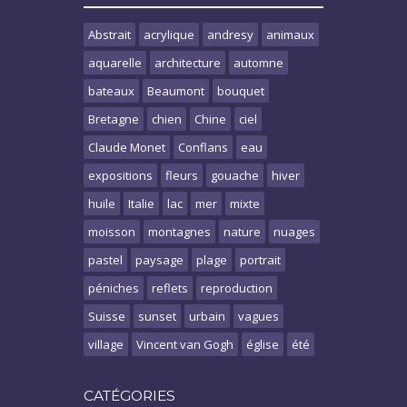
Abstrait
acrylique
andresy
animaux
aquarelle
architecture
automne
bateaux
Beaumont
bouquet
Bretagne
chien
Chine
ciel
Claude Monet
Conflans
eau
expositions
fleurs
gouache
hiver
huile
Italie
lac
mer
mixte
moisson
montagnes
nature
nuages
pastel
paysage
plage
portrait
péniches
reflets
reproduction
Suisse
sunset
urbain
vagues
village
Vincent van Gogh
église
été
CATÉGORIES