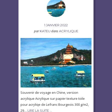
1 JANVIER 2022
par
dans
KATEU
ACRYLIQUE
Souvenir de voyage en Chine, version
acrylique Acrylique sur papier texture toile
pour acryliqe de Lefranc Bourgeois 300 g/m2,
29…
LIRE LA SUITE …