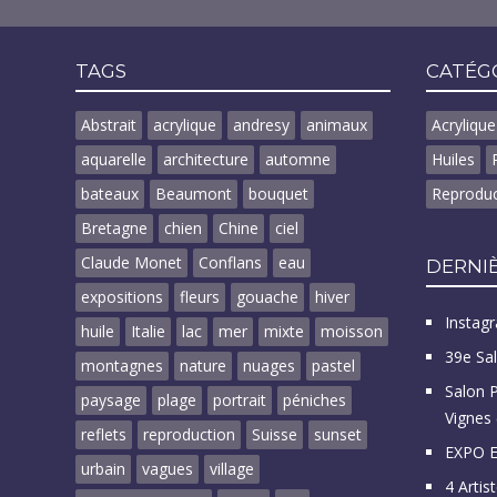
 NAVIGATION
TAGS
CATÉG
Abstrait
acrylique
andresy
animaux
Acrylique
aquarelle
architecture
automne
Huiles
bateaux
Beaumont
bouquet
Reproduc
Bretagne
chien
Chine
ciel
Claude Monet
Conflans
eau
DERNIÈ
expositions
fleurs
gouache
hiver
Instagr
huile
Italie
lac
mer
mixte
moisson
39e Sa
montagnes
nature
nuages
pastel
Salon 
paysage
plage
portrait
péniches
Vignes 
reflets
reproduction
Suisse
sunset
EXPO E
urbain
vagues
village
4 Artis