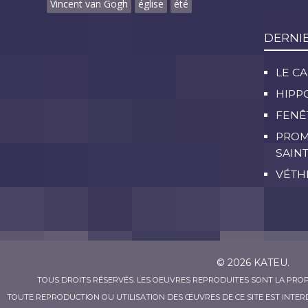
Vincent van Gogh
église
été
DERNI
LE C
HIPP
FENÊ
PROM
SAIN
VÉTH
© 2026 KATEU.
TOUS DROITS RÉSERVÉS. LES OEUVRES REPRODUITES SONT LA PROP
TOUTE REPRODUCTION OU UTILISATION DES ŒUVRES DE CE SITE EST INTERD